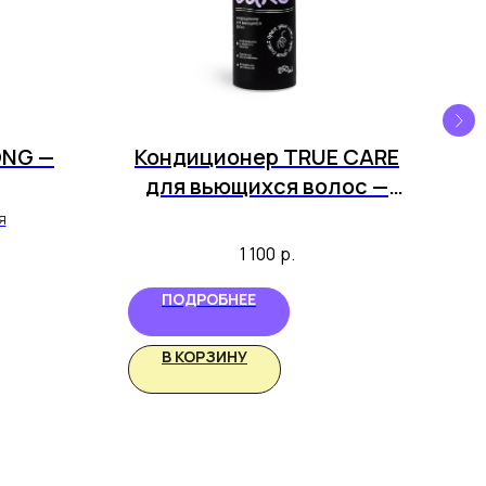
ONG —
Кондиционер TRUE CARE
На
для вьющихся волос —
CLAN
я
1 100
р.
ПОДРОБНЕЕ
В КОРЗИНУ