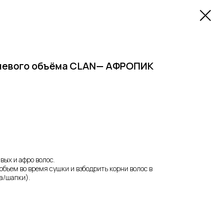
рневого объёма CLAN— АФРОПИК
вых и афро волос.
объем во время сушки и взбодрить корни волос в
а/шапки).