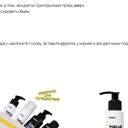
м углом, аккуратно приподнимая прядь вверх.
ксировать объём.
ладку: наклоните голову, вставьте афропик у корней и аккуратными 