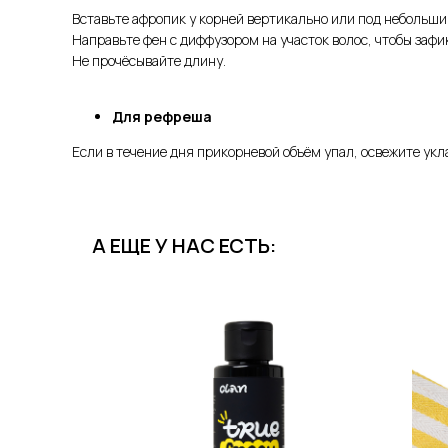
Вставьте афропик у корней вертикально или под небольши
Направьте фен с диффузором на участок волос, чтобы зафи
Не прочёсывайте длину.
Для рефреша
Если в течение дня прикорневой объём упал, освежите ук
А ЕЩЕ У НАС ЕСТЬ: