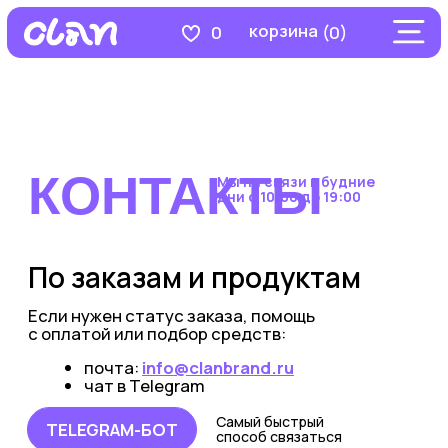
корзина
0
(0)
КОНТАКТЫ
Мы на связи в будние
дни с 10:00 до 19:00
По заказам и продуктам
Если нужен статус заказа, помощь
с оплатой или подбор средств:
почта:
info@clanbrand.ru
чат в Telegram
Самый быстрый
TELEGRAM-БОТ
способ связаться
Идеи, предложения
и сотрудничество
Коллаборации, мероприятия, партнёрство,
любые предложения по бренду: